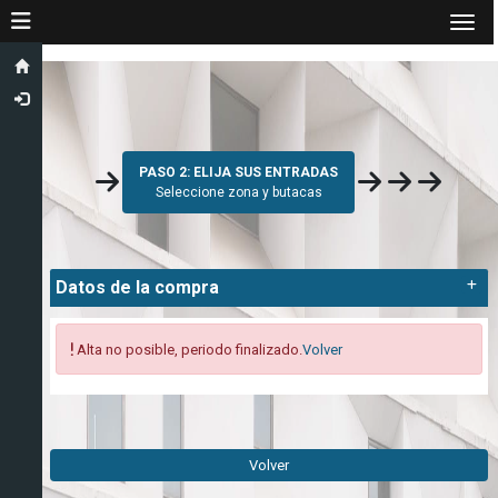
Toggle navigation
Togg
PASO 2: ELIJA SUS ENTRADAS
Seleccione zona y butacas
Datos de la compra
Expa
Alta no posible, periodo finalizado.
Volver
Volver